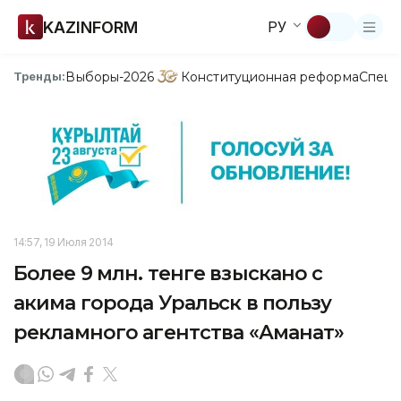
KAZINFORM
РУ
Выборы-2026
Конституционная реформа
Спецп
Тренды:
14:57, 19 Июля 2014
Более 9 млн. тенге взыскано с
акима города Уральск в пользу
рекламного агентства «Аманат»