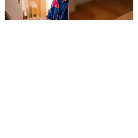
Фото: Kazinform/ИИ
Вокруг покупок на маркетплейсах ходит немало
баек, и одна из них звучит весьма убедительно –
если слишком часто отправлять заказы обратно,
однажды площадка сочтет клиента невыгодным и
закроет ему доступ к аккаунту. Одни
воспринимают это как негласное правило, другие
с недовольством считают, что это попытка