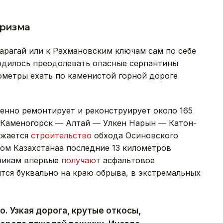
уризма
Карагай или к Рахмановским ключам сам по себе
одилось преодолевать опасные серпантины
ометры ехать по каменистой горной дороге
енно ремонтирует и реконструирует около 165
-Каменогорск — Алтай — Улкен Нарын — Катон-
лжается
строительство
обхода Осиновского
ом Казахстанаа последние 13 километров
никам впервые
получают
асфальтовое
тся буквально на краю обрыва, в экстремальных
. Узкая дорога, крутые откосы,