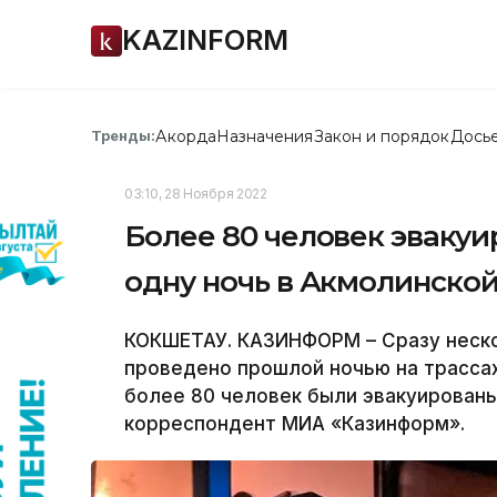
KAZINFORM
Акорда
Назначения
Закон и порядок
Дось
Тренды:
03:10, 28 Ноября 2022
Более 80 человек эвакуи
одну ночь в Акмолинской
КОКШЕТАУ. КАЗИНФОРМ – Сразу неско
проведено прошлой ночью на трассах
более 80 человек были эвакуированы
корреспондент МИА «Казинформ».