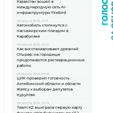
Казахстан вошел в
международную сеть AI-
инфраструктуры Firebird
08 августа 2026, 21:10
Автомобиль столкнулся с
пассажирским поездом в
Карабулаке
08 августа 2026, 21:00
Как восстанавливают древний
Отырар: на городище
продолжаются реставрационные
работы
08 августа 2026, 20:45
ЦИК проверил готовность
Актюбинской области и области
Жетісу к выборам депутатов
Курултая
08 августа 2026, 20:24
Team KZ выиграла первую карту
финала «Игр будущего» по CS2