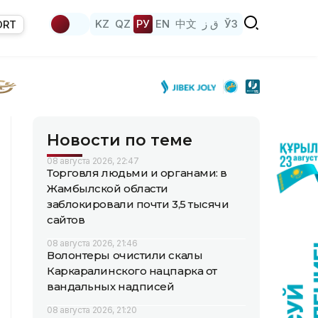
KZ
QZ
РУ
EN
中文
ق ز
ЎЗ
ORT
Новости по теме
08 августа 2026, 22:47
Торговля людьми и органами: в
Жамбылской области
заблокировали почти 3,5 тысячи
сайтов
08 августа 2026, 21:46
Волонтеры очистили скалы
Каркаралинского нацпарка от
вандальных надписей
08 августа 2026, 21:20