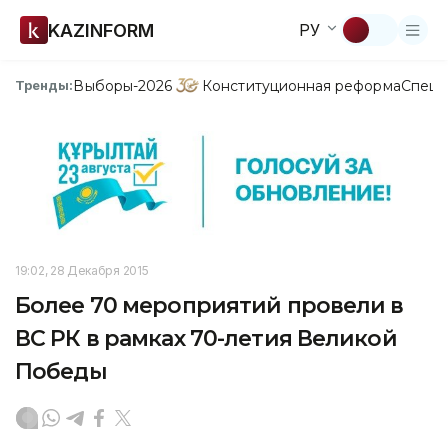
KAZINFORM
РУ
Выборы-2026
Конституционная реформа
Спецп
Тренды:
19:02, 28 Декабря 2015
Более 70 мероприятий провели в
ВС РК в рамках 70-летия Великой
Победы