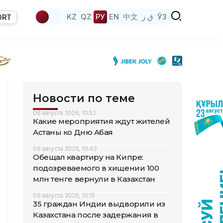
KZ
QZ
РУ
EN
中文
ق ز
ЎЗ
ORT
Новости по теме
06 августа 2026, 10:52
Какие мероприятия ждут жителей
Астаны ко Дню Абая
06 августа 2026, 10:43
Обещал квартиру на Кипре:
подозреваемого в хищении 100
млн тенге вернули в Казахстан
06 августа 2026, 10:15
35 граждан Индии выдворили из
Казахстана после задержания в