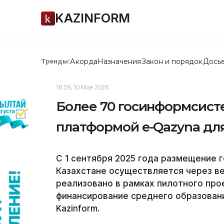
KAZINFORM
Акорда
Назначения
Закон и порядок
Дось
Тренды:
16:29, 10 Мая 2026
Более 70 госинформсист
платформой e-Qazyna дл
С 1 сентября 2025 года размещение 
Казахстане осуществляется через в
реализовано в рамках пилотного про
финансирование среднего образован
Kazinform.