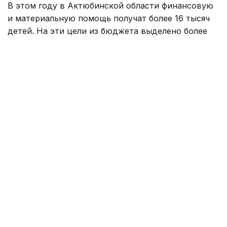
В этом году в Актюбинской области финансовую
и материальную помощь получат более 16 тысяч
детей. На эти цели из бюджета выделено более
800 млн тенге. Помощь в подготовке к школе
окажут учащимся села Карауылкельды, где
объявлен режим чрезвычайной ситуации.
— Единовременная помощь также будет
оказана детям из семей, имущество
которых пострадало в результате
стихийного бедствия. Всего
насчитывается 110 семей. В этих семьях
воспитываются 202 ребенка. Из них 96
детей относятся к категории, имеющей
право на получение социальной помощи.
Остальные 106 детей нуждаются
в финансовой и материальной поддержке
в связи с чрезвычайной ситуацией. В связи
с этим для детей предусмотрена