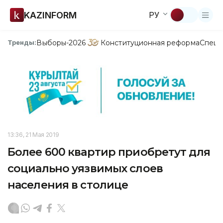
KAZINFORM
РУ
Выборы-2026
Конституционная реформа
Спецп
Тренды:
13:36, 21 Мая 2019
Более 600 квартир приобретут для
социально уязвимых слоев
населения в столице