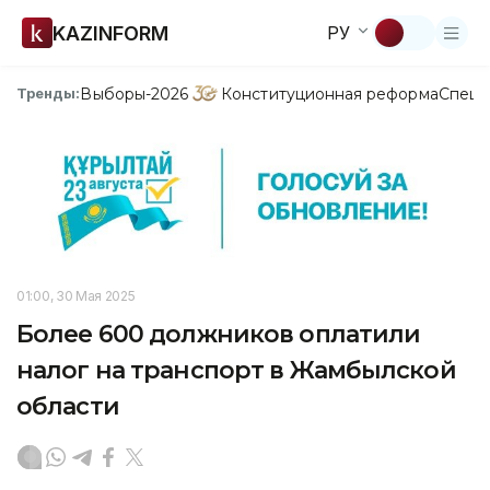
KAZINFORM
РУ
Выборы-2026
Конституционная реформа
Спецп
Тренды:
01:00, 30 Мая 2025
Более 600 должников оплатили
налог на транспорт в Жамбылской
области