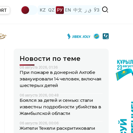
KZ
QZ
РУ
EN
中文
ق ز
ЎЗ
ORT
Новости по теме
06 августа 2026, 01:36
При пожаре в донерной Актобе
эвакуировали 14 человек, включая
шестерых детей
06 августа 2026, 00:48
Боялся за детей и семью: стали
известны подробности убийства в
Жамбылской области
06 августа 2026, 00:06
Жители Текели раскритиковали