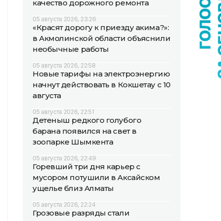
качество дорожного ремонта
05 августа 2026, 23:26
«Красят дорогу к приезду акима?»:
в Акмолинской области объяснили
необычные работы
05 августа 2026, 22:58
Новые тарифы на электроэнергию
начнут действовать в Кокшетау с 10
августа
05 августа 2026, 22:51
Детеныш редкого голубого
барана появился на свет в
зоопарке Шымкента
05 августа 2026, 22:49
Горевший три дня карьер с
мусором потушили в Аксайском
ущелье близ Алматы
05 августа 2026, 22:24
Грозовые разряды стали