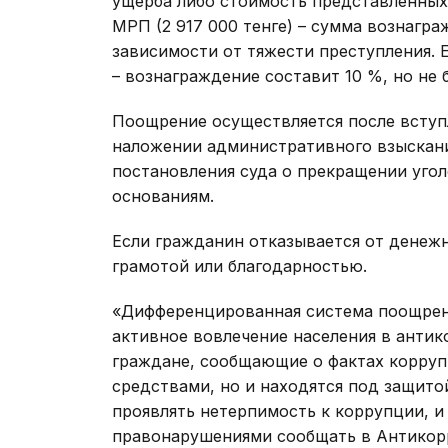
ущерба либо стоимость представленных 
МРП (2 917 000 тенге) – сумма вознагра
зависимости от тяжести преступления.
– вознаграждение составит 10 %, но не б
Поощрение осуществляется после вступл
наложении административного взыскани
постановления суда о прекращении уго
основаниям.
Если гражданин отказывается от денеж
грамотой или благодарностью.
«Дифференцированная система поощрени
активное вовлечение населения в антик
граждане, сообщающие о фактах корру
средствами, но и находятся под защито
проявлять нетерпимость к коррупции, и
правонарушениями сообщать в Антикорр