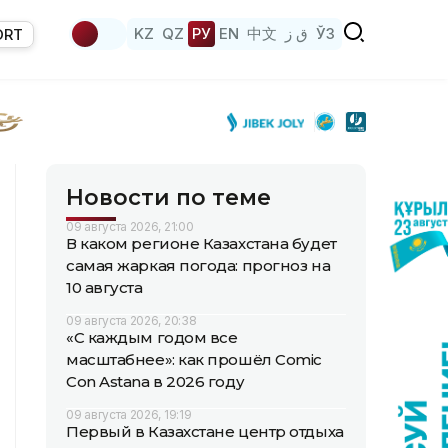
KZ
QZ
РУ
EN
中文
ق ز
ЎЗ
ORT
Новости по теме
09 августа 2026, 21:00
В каком регионе Казахстана будет
самая жаркая погода: прогноз на
10 августа
09 августа 2026, 20:38
«С каждым годом все
масштабнее»: как прошёл Comic
Con Astana в 2026 году
09 августа 2026, 19:19
Первый в Казахстане центр отдыха