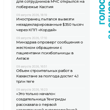
для сотрудников МЧС открылся на
побережье Каспия
09 августа 2026, 18:19
Иностранец пытался вывезти
незадекларированные $350 тысяч
через КПП «Кордай»
09 августа 2026, 17:10
Минздрав опроверг сообщения о
жестоком обращении с
пациентами психбольницы в
Актасе
09 августа 2026, 16:51
Объем строительных работ в
Казахстане за полгода достиг 4,1
трлн теңге
09 августа 2026, 16:23
«Это только начало»:
создательница Тенгриды
рассказала о первой
казахстанской супергеройской