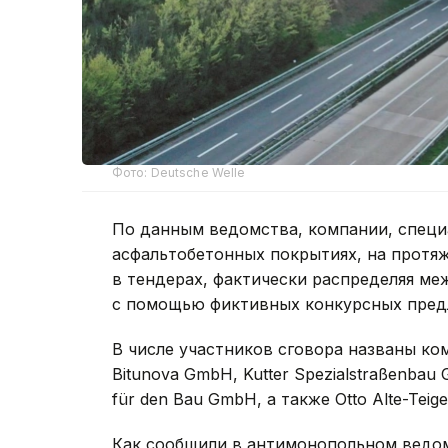
Фото: Deutsche Welle
По данным ведомства, компании, спец
асфальтобетонных покрытиях, на протя
в тендерах, фактически распределяя ме
с помощью фиктивных конкурсных пред
В числе участников сговора названы ком
Bitunova GmbH, Kutter Spezialstraßenbau 
für den Bau GmbH, а также Otto Alte-Teig
Как сообщили в антимонопольном ведом