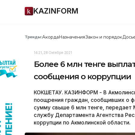
KAZINFORM
Акорда
Назначения
Закон и порядок
Дось
Тренды:
14:21, 28 Октября 2021
Более 6 млн тенге выпла
сообщения о коррупции
КОКШЕТАУ. КАЗИНФОРМ - В Акмолинск
поощрения граждан, сообщивших о ф
сумму свыше 6 млн тенге, передает 
службу Департамента Агентства Рес
коррупции по Акмолинской области.