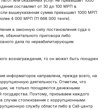
льгот или оказанных услуг не превышает 1000
ждения составляет от 30 до 100 МРП в
 Если вышеуказанная сумма превышает 1000 МРП
олее 4 000 МРП (11 668 000 тенге).
ения в законную силу постановления суда о
я, обвинительного приговора либо
ловного дела по нереабилитирующим
ного вознаграждения, то он может быть поощрен
я информаторов направлена, прежде всего, на
оррупционную деятельность. Отметим, что
пции, не только поощряются денежными
й государства. Поэтому, призываем каждого
 в случае столкновения с коррупционными
упционную службу области либо в Call-центр