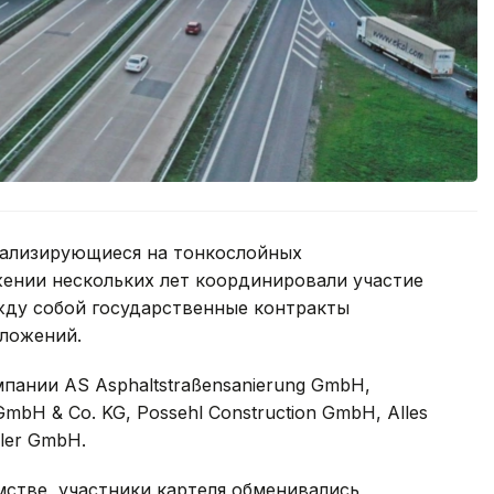
иализирующиеся на тонкослойных
жении нескольких лет координировали участие
жду собой государственные контракты
ложений.
пании AS Asphaltstraßensanierung GmbH,
GmbH & Co. KG, Possehl Construction GmbH, Alles
eler GmbH.
стве, участники картеля обменивались