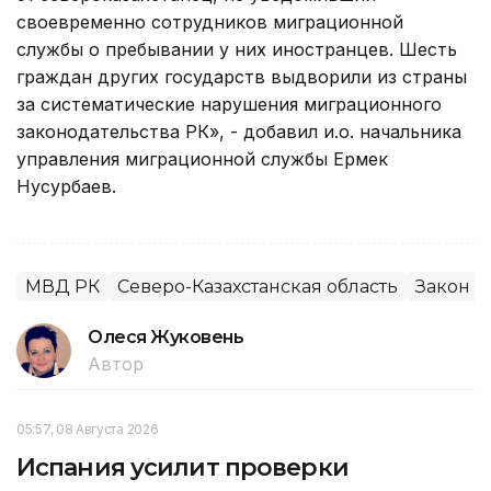
своевременно сотрудников миграционной
службы о пребывании у них иностранцев. Шесть
граждан других государств выдворили из страны
за систематические нарушения миграционного
законодательства РК», - добавил и.о. начальника
управления миграционной службы Ермек
Нусурбаев.
МВД РК
Северо-Казахстанская область
Закон и
Олеся Жуковень
Автор
05:57, 08 Августа 2026
Испания усилит проверки