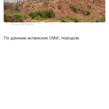
Фото: AP Photo
По данным испанских СМИ, поводом
для усиления мер стали распространяемые
в социальных сетях призывы организовать
15 августа новый массовый прорыв через границу
между Марокко и испанским эксклавом.
Для защиты морской границы в районе
пограничного волнолома Тарахаль установили
плавучий надувной барьер, который должен
затруднить незаконное пересечение границы
по морю.
Кроме того, к побережью Сеуты направлены два