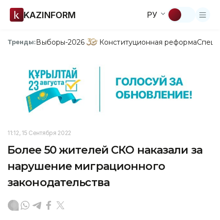
KAZINFORM
РУ
Выборы-2026
Конституционная реформа
Спецп
Тренды:
11:12, 15 Сентября 2022
Более 50 жителей СКО наказали за
нарушение миграционного
законодательства