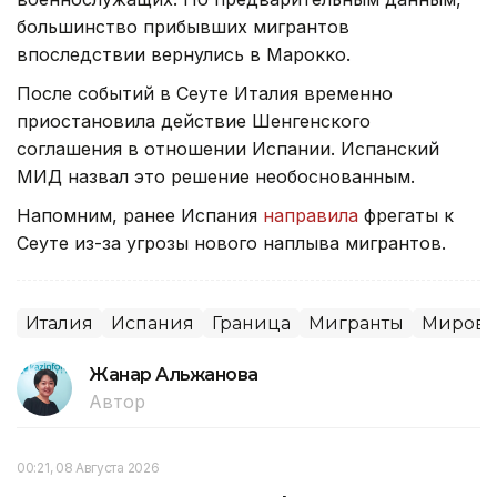
большинство прибывших мигрантов
впоследствии вернулись в Марокко.
После событий в Сеуте Италия временно
приостановила действие Шенгенского
соглашения в отношении Испании. Испанский
МИД назвал это решение необоснованным.
Напомним, ранее Испания
направила
фрегаты к
Сеуте из-за угрозы нового наплыва мигрантов.
Италия
Испания
Граница
Мигранты
Мировы
Жанар Альжанова
Автор
00:21, 08 Августа 2026