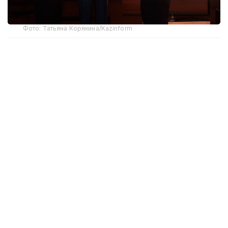
Фото: Татьяна Корякина/Kazinform
По ходатайству потерпевшей стороны в зал суда
заранее доставили анатомический манекен.
Родные девушки ранее
просили
не демонстрировать фотографии тела Нурай
в суде и не распространять их в СМИ, поэтому
расположение всех ранений эксперт показывал
на макете.