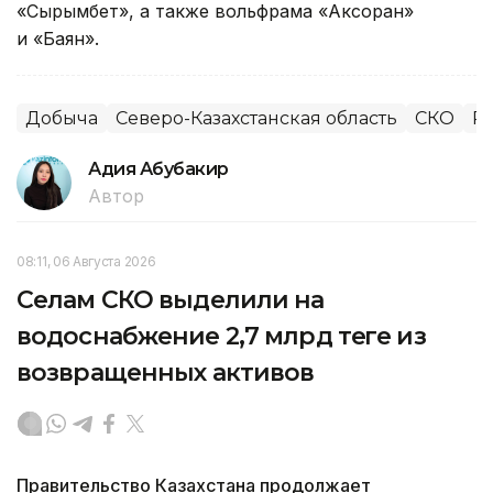
«Сырымбет», а также вольфрама «Аксоран»
и «Баян».
Добыча
Северо-Казахстанская область
СКО
Ре
Адия Абубакир
Автор
08:11, 06 Августа 2026
Селам СКО выделили на
водоснабжение 2,7 млрд теңге из
возвращенных активов
Правительство Казахстана продолжает