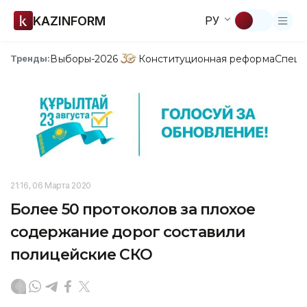
KAZINFORM
РУ
Выборы-2026
Конституционная реформа
Спецп
Тренды:
21:16, 06 Марта 2020
Более 50 протоколов за плохое
содержание дорог составили
полицейские СКО