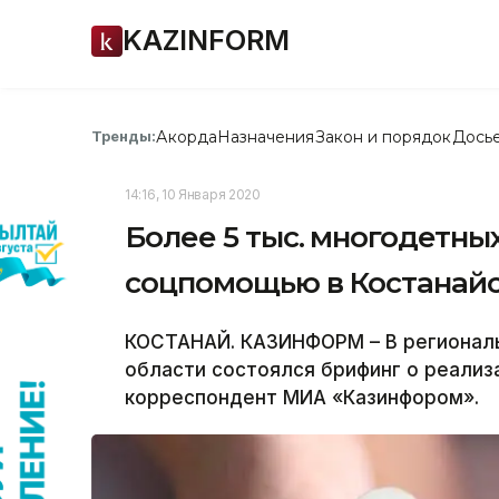
KAZINFORM
Акорда
Назначения
Закон и порядок
Дось
Тренды:
14:16, 10 Января 2020
Более 5 тыс. многодетны
соцпомощью в Костанайс
КОСТАНАЙ. КАЗИНФОРМ – В региональ
области состоялся брифинг о реализ
корреспондент МИА «Казинфором».