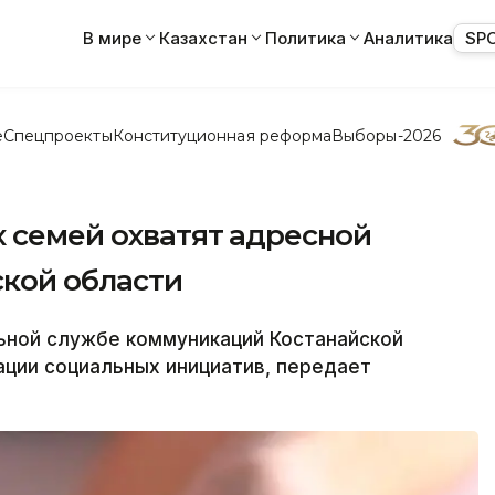
В мире
Казахстан
Политика
Аналитика
SP
е
Спецпроекты
Конституционная реформа
Выборы-2026
х семей охватят адресной
кой области
ной службе коммуникаций Костанайской
ации социальных инициатив, передает