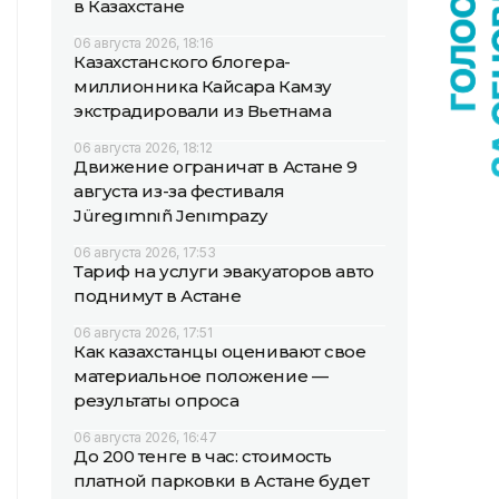
в Казахстане
06 августа 2026, 18:16
Казахстанского блогера-
миллионника Кайсара Камзу
экстрадировали из Вьетнама
06 августа 2026, 18:12
Движение ограничат в Астане 9
августа из-за фестиваля
Jüregımnıñ Jenımpazy
06 августа 2026, 17:53
Тариф на услуги эвакуаторов авто
поднимут в Астане
06 августа 2026, 17:51
Как казахстанцы оценивают свое
материальное положение —
результаты опроса
06 августа 2026, 16:47
До 200 тенге в час: стоимость
платной парковки в Астане будет