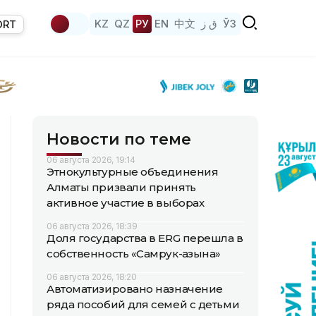
KZ
QZ
РУ
EN
中文
ق ز
ЎЗ
ORT
Новости по теме
06 августа 2026, 19:14
Этнокультурные объединения
Алматы призвали принять
активное участие в выборах
06 августа 2026, 18:39
Доля государства в ERG перешла в
собственность «Самрук-Қазына»
06 августа 2026, 18:20
Автоматизировано назначение
ряда пособий для семей с детьми