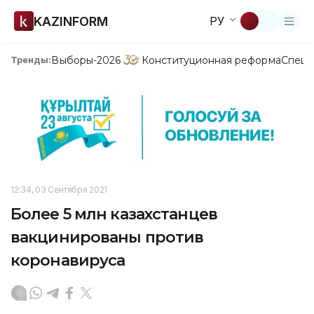
KAZINFORM
РУ
Выборы-2026
Конституционная реформа
Спецп
Тренды:
12:34, 03 Сентября 2021
Более 5 млн казахстанцев
вакцинированы против
коронавируса