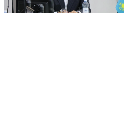
Фото: из личного архива Алибека Райпова
Новая Конституция Казахстана,
вступившая
в силу
1 июля 2026 года, формирует
институциональные условия для повышения
устойчивости, эффективности и диверсификации
национальной экономики. По словам Алибека
Райпова, значение имеет не только обновление
Основного закона, но и закрепленные в нем
механизмы, которые способны повлиять
на инвестиционный климат, поведение бизнеса
и долгосрочное экономическое планирование.
Директор Центра исследования мировой
экономики Института экономических
исследований считает, что закрепленная