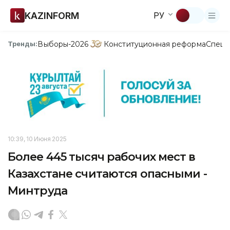
KAZINFORM
РУ
Выборы-2026
Конституционная реформа
Спецп
Тренды:
10:39, 10 Июня 2025
Более 445 тысяч рабочих мест в
Казахстане считаются опасными -
Минтруда