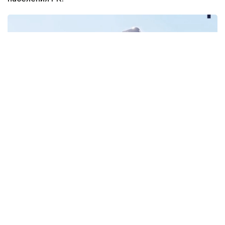
Фото: job.airastana.com
Самые высокие зарплатные ожидания среди
кандидатов зафиксированы у пилотов
и стюардесс
По данным ведомства, пилоты рассчитывают
на заработную плату около
2,39 млн тенге
,