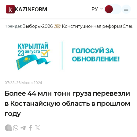
KAZINFORM
РУ
Выборы-2026
Конституционная реформа
Спецп
Тренды:
07:23, 26 Марта 2024
Более 44 млн тонн груза перевезли
в Костанайскую область в прошлом
году