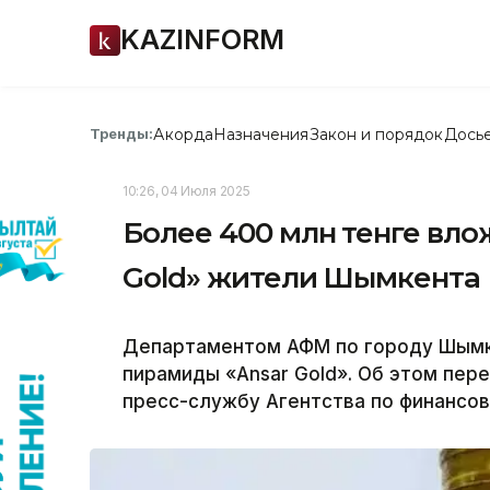
KAZINFORM
Акорда
Назначения
Закон и порядок
Дось
Тренды:
10:26, 04 Июля 2025
Более 400 млн тенге вл
Gold» жители Шымкента
Департаментом АФМ по городу Шымк
пирамиды «Ansar Gold». Об этом пере
пресс-службу Агентства по финансов