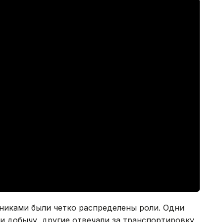
никами были четко распределены роли. Одни
и добычу, другие отвечали за транспортировку