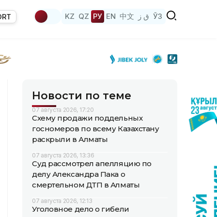
KZ
QZ
РУ
EN
中文
ق ز
ЎЗ
ORT
Новости по теме
07 августа 2026, 17:20
Схему продажи поддельных
госномеров по всему Казахстану
раскрыли в Алматы
07 августа 2026, 13:36
Суд рассмотрел апелляцию по
делу Александра Пака о
смертельном ДТП в Алматы
07 августа 2026, 12:13
Уголовное дело о гибели