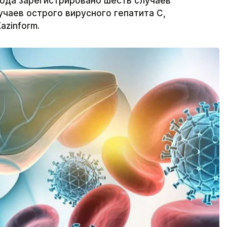
года зарегистрировано шесть случаев
лучаев острого вирусного гепатита С,
azinform.