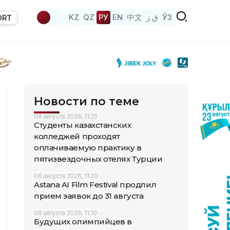
KZ
QZ
РУ
EN
中文
ق ز
ЎЗ
ORT
Новости по теме
06 августа 2026, 11:25
Студенты казахстанских
колледжей проходят
оплачиваемую практику в
пятизвездочных отелях Турции
06 августа 2026, 11:20
Astana AI Film Festival продлил
прием заявок до 31 августа
06 августа 2026, 11:10
Будущих олимпийцев в