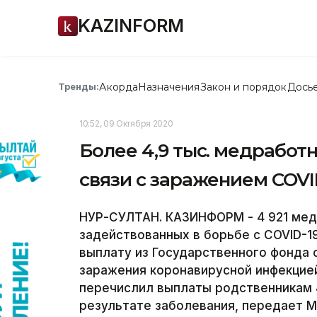
KAZINFORM
Акорда
Назначения
Закон и порядок
Дось
Тренды:
10:52, 09 Октября 2020
Более 4,9 тыс. медработ
связи с заражением COVI
НУР-СУЛТАН. КАЗИНФОРМ - 4 921 меди
задействованных в борьбе с COVID-
выплату из Государственного фонда 
заражения коронавирусной инфекцие
перечислил выплаты родственникам 
результате заболевания, передает М