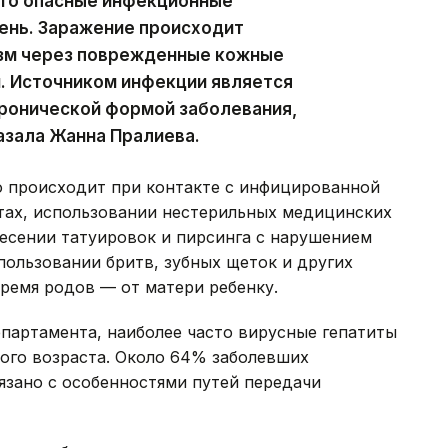
это опасные инфекционные
ень. Заражение происходит
изм через поврежденные кожные
. Источником инфекции является
хронической формой заболевания,
казала Жанна Пралиева.
о происходит при контакте с инфицированной
ах, использовании нестерильных медицинских
есении татуировок и пирсинга с нарушением
ользовании бритв, зубных щеток и других
время родов — от матери ребенку.
партамента, наиболее часто вирусные гепатиты
ного возраста. Около 64% заболевших
вязано с особенностями путей передачи