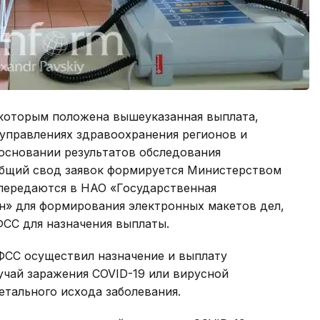
 которым положена вышеуказанная выплата,
управлениях здравоохранения регионов и
 основании результатов обследования
Общий свод заявок формируется Министерством
 передаются в НАО «Государственная
н» для формирования электронных макетов дел,
ФСС для назначения выплаты.
ГФСС осуществил назначение и выплату
лучай заражения COVID-19 или вирусной
етального исхода заболевания.