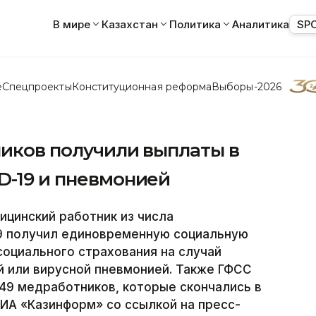
В мире
Казахстан
Политика
Аналитика
SP
е
Спецпроекты
Конституционная реформа
Выборы-2026
ников получили выплаты в
D-19 и пневмонией
цинский работник из числа
19 получил единовременную социальную
социального страхования на случай
й или вирусной пневмонией. Также ГФСС
49 медработников, которые скончались в
ИА «Казинформ» со ссылкой на пресс-