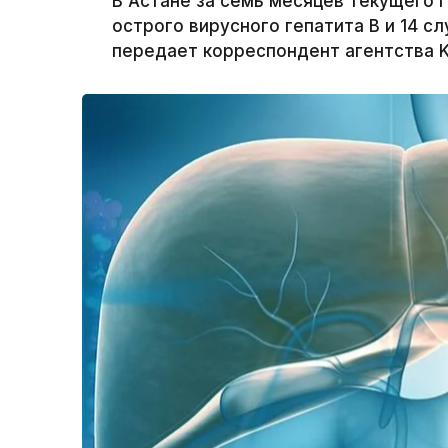
В Астане за семь месяцев текущего 
острого вирусного гепатита В и 14 с
передает корреспондент агентства K