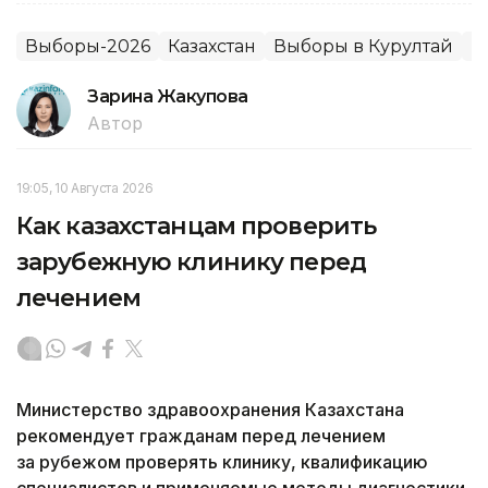
Выборы-2026
Казахстан
Выборы в Курултай
П
Зарина Жакупова
Автор
19:05, 10 Августа 2026
Как казахстанцам проверить
зарубежную клинику перед
лечением
Министерство здравоохранения Казахстана
рекомендует гражданам перед лечением
за рубежом проверять клинику, квалификацию
специалистов и применяемые методы диагностики