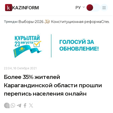
KAZINFORM
РУ
Выборы-2026
Конституционная реформа
Спецп
Тренды:
22:04, 16 Октября 2021
Более 35% жителей
Карагандинской области прошли
перепись населения онлайн