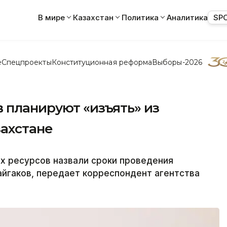
В мире
Казахстан
Политика
Аналитика
SP
е
Спецпроекты
Конституционная реформа
Выборы-2026
в планируют «изъять» из
захстане
х ресурсов назвали сроки проведения
айгаков, передает корреспондент агентства