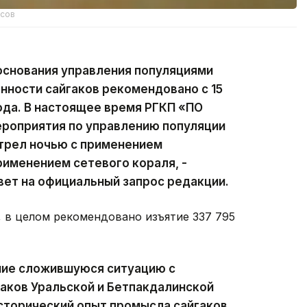
рсов
основания управления популяциями
енности сайгаков рекомендовано с 15
года. В настоящее время РГКП «ПО
роприятия по управлению популяции
стрел ночью с применением
рименением сетевого кораля, -
вет на официальный запрос редакции.
 в целом рекомендовано изъятие 337 795
ание сложившуюся ситуацию с
аков Уральской и Бетпакдалинской
исторический опыт промысла сайгаков