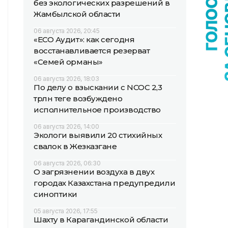
без экологических разрешений в
Жамбылской области
06 августа 2026, 20:45
«ECO Аудит»: как сегодня
восстанавливается резерват
«Семей орманы»
06 августа 2026, 18:03
По делу о взыскании с NCOC 2,3
трлн теңге возбуждено
исполнительное производство
06 августа 2026, 14:00
Экологи выявили 20 стихийных
свалок в Жезказгане
06 августа 2026, 06:30
О загрязнении воздуха в двух
городах Казахстана предупредили
синоптики
05 августа 2026, 17:55
Шахту в Карагандинской области