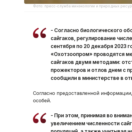
Фото: пресс-служба минэкологии и природных ресу
- Согласно биологического об
сайгаков, регулирование числ
сентября по 20 декабря 2023 
«Охотзоопром» проводятся ме
сайгаков двумя методами: от
прожекторов и отлов днем с п
сообщили в министерстве в от
Согласно предоставленной информации,
особей.
- При этом, принимая во вним
увеличением численности сайг
популяций, а также учитывая 