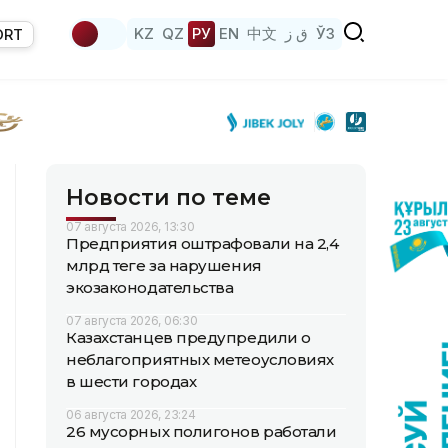
KZ
QZ
РУ
EN
中文
ق ز
ЎЗ
ORT
Новости по теме
07 августа 2026, 13:30
Предприятия оштрафовали на 2,4
млрд теңге за нарушения
экозаконодательства
07 августа 2026, 06:30
Казахстанцев предупредили о
неблагоприятных метеоусловиях
в шести городах
06 августа 2026, 23:24
26 мусорных полигонов работали