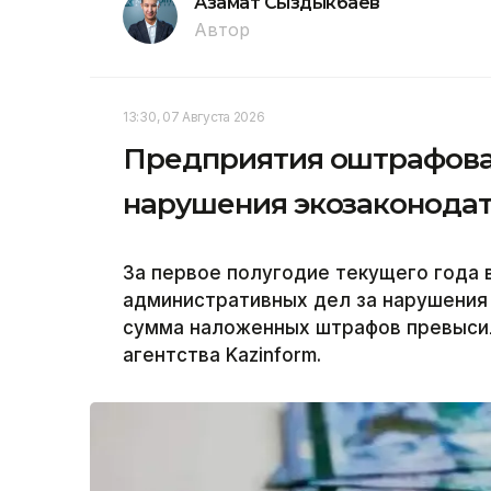
Азамат Сыздыкбаев
Автор
13:30, 07 Августа 2026
Предприятия оштрафовали
нарушения экозаконодат
За первое полугодие текущего года 
административных дел за нарушения
сумма наложенных штрафов превысила
агентства Kazinform.