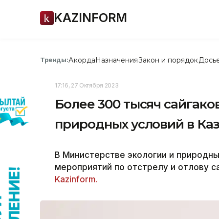
KAZINFORM
Акорда
Назначения
Закон и порядок
Дось
Тренды:
17:16, 27 Октября 2023
Более 300 тысяч сайгако
природных условий в Ка
В Министерстве экологии и природны
мероприятий по отстрелу и отлову с
Kazinform.