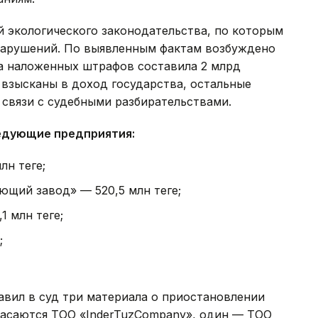
 экологического законодательства, по которым
нарушений. По выявленным фактам возбуждено
а наложенных штрафов составила 2 млрд
уже взысканы в доход государства, остальные
 связи с судебными разбирательствами.
едующие предприятия:
н теңге;
щий завод» — 520,5 млн теңге;
 млн теңге;
;
авил в суд три материала о приостановлении
 касаются ТОО «InderTuzCompany», один — ТОО