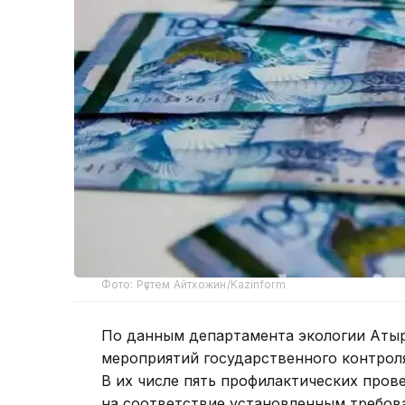
Фото: Рүстем Айтхожин/Kazinform
По данным департамента экологии Атыра
мероприятий государственного контрол
В их числе пять профилактических пров
на соответствие установленным требов