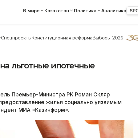
В мире
Казахстан
Политика
Аналитика
SP
е
Спецпроекты
Конституционная реформа
Выборы-2026
 на льготные ипотечные
ель Премьер-Министра РК Роман Скляр
 предоставление жилья социально уязвимым
ондент МИА «Казинформ».