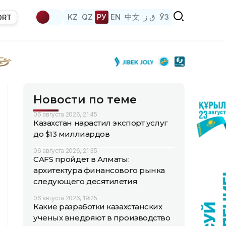
KZ
QZ
РУ
EN
中文
ق ز
ЎЗ
ORT
Новости по теме
06 августа 2026, 21:45
Казахстан нарастил экспорт услуг
до $13 миллиардов
06 августа 2026, 21:35
CAFS пройдет в Алматы:
архитектура финансового рынка
следующего десятилетия
06 августа 2026, 19:25
Какие разработки казахстанских
ученых внедряют в производство