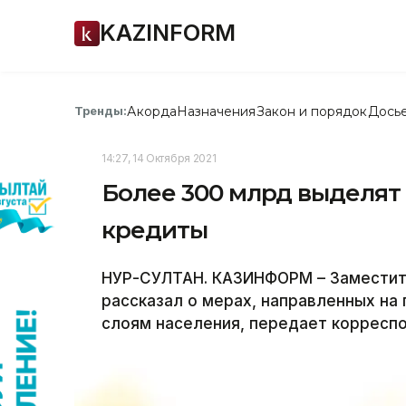
KAZINFORM
Акорда
Назначения
Закон и порядок
Дось
Тренды:
14:27, 14 Октября 2021
Более 300 млрд выделят
кредиты
НУР-СУЛТАН. КАЗИНФОРМ – Заместит
рассказал о мерах, направленных на
слоям населения, передает корресп