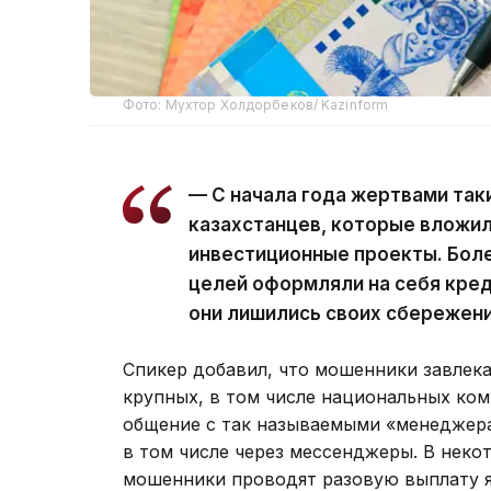
Фото: Мухтор Холдорбеков/ Kazinform
— С начала года жертвами так
казахстанцев, которые вложи
инвестиционные проекты. Более
целей оформляли на себя кред
они лишились своих сбережен
Спикер добавил, что мошенники завлек
крупных, в том числе национальных ком
общение с так называемыми «менеджера
в том числе через мессенджеры. В неко
мошенники проводят разовую выплату 