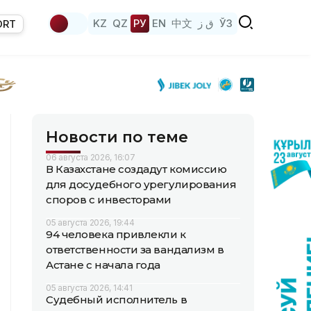
KZ
QZ
РУ
EN
中文
ق ز
ЎЗ
ORT
Новости по теме
06 августа 2026, 16:07
В Казахстане создадут комиссию
для досудебного урегулирования
споров с инвесторами
05 августа 2026, 19:44
94 человека привлекли к
ответственности за вандализм в
Астане с начала года
05 августа 2026, 14:41
Судебный исполнитель в