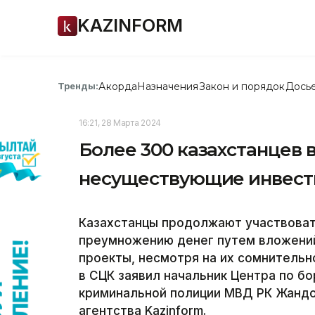
KAZINFORM
Акорда
Назначения
Закон и порядок
Дось
Тренды:
16:21, 28 Марта 2024
Более 300 казахстанцев 
несуществующие инвест
Казахстанцы продолжают участвоват
преумножению денег путем вложений
проекты, несмотря на их сомнительн
в СЦК заявил начальник Центра по б
криминальной полиции МВД РК Жандо
агентства Kazinform.