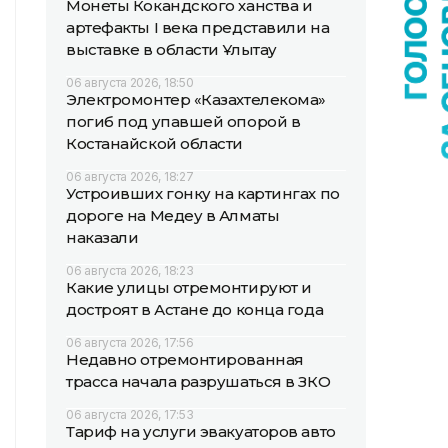
Монеты Кокандского ханства и
артефакты I века представили на
выставке в области Ұлытау
06 августа 2026, 18:50
Электромонтер «Казахтелекома»
погиб под упавшей опорой в
Костанайской области
06 августа 2026, 18:27
Устроивших гонку на картингах по
дороге на Медеу в Алматы
наказали
06 августа 2026, 18:23
Какие улицы отремонтируют и
достроят в Астане до конца года
06 августа 2026, 17:56
Недавно отремонтированная
трасса начала разрушаться в ЗКО
06 августа 2026, 17:53
Тариф на услуги эвакуаторов авто