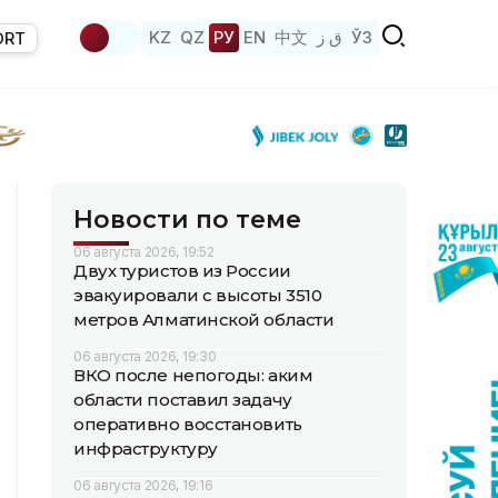
KZ
QZ
РУ
EN
中文
ق ز
ЎЗ
ORT
Новости по теме
06 августа 2026, 19:52
Двух туристов из России
эвакуировали с высоты 3510
метров Алматинской области
06 августа 2026, 19:30
ВКО после непогоды: аким
области поставил задачу
оперативно восстановить
инфраструктуру
06 августа 2026, 19:16