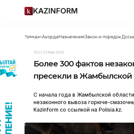
KAZINFORM
Акорда
Назначения
Закон и порядок
Дось
Тренды:
16:21, 01 Мая 2026
Более 300 фактов незако
пресекли в Жамбылской 
С начала года в Жамбылской области
незаконного вывоза горюче-смазочн
Kazinform со ссылкой на Polisia.kz.