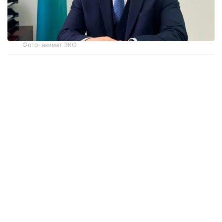
Фото: акимат ЗКО
Ранее распоряжением акима Западно-
Казахстанской области Наримана Торегалиева
от 3 июня 2026 года Мадияр Утешев был
отстранен от исполнения служебных
обязанностей сроком на один месяц.
Как сообщила на брифинге в Региональной службе
коммуникаций исполняющая обязанности
руководителя управления здравоохранения ЗКО
Айнаш Губайдуллина, М. Утешев уволен
по собственному заявлению.
В мае этого года в Западно-Казахстанской
области по подозрению в коррупции были