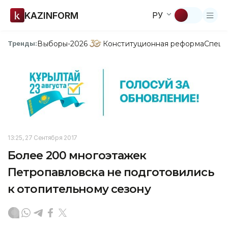
KAZINFORM
РУ
Выборы-2026
Конституционная реформа
Спецп
Тренды:
13:25, 27 Сентября 2017
Более 200 многоэтажек
Петропавловска не подготовились
к отопительному сезону