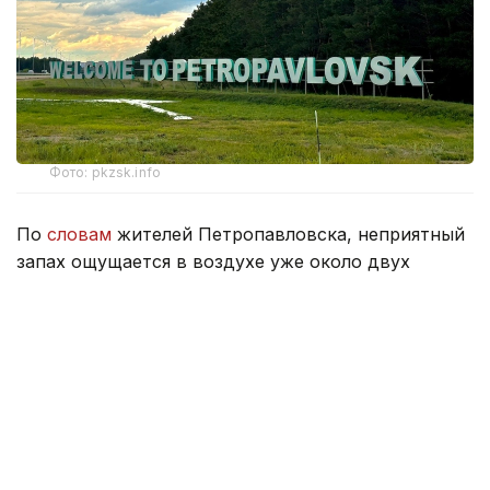
Фото: pkzsk.info
По
словам
жителей Петропавловска, неприятный
запах ощущается в воздухе уже около двух
недель и распространился практически по всему
городу.
По их словам, если раньше он напоминал запах
тухлых яиц, то теперь больше похож на резкий
запах навоза.
В департаменте экологии Северо-Казахстанской
области сообщили, что к ним не поступало