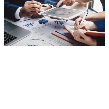
Фото: Gov.kz
Соответствующий приказ генерального
прокурора подписан 20 июля 2026 года
и вводится в действие с 16 августа.
Согласно документу, комиссия будет создаваться
после поступления в Комитет заявления
инвестора, государственного органа, акимата,
учреждения, субъекта квазигосударственного
сектора или инвестиционного прокурора