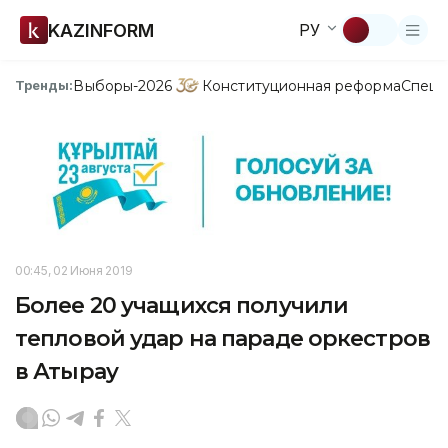
KAZINFORM
РУ
Выборы-2026
Конституционная реформа
Спецп
Тренды:
00:45, 02 Июня 2019
Более 20 учащихся получили
тепловой удар на параде оркестров
в Атырау