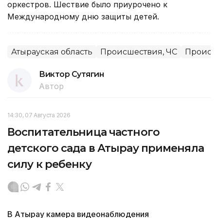
оркестров. Шествие было приурочено к
Международному дню защиты детей.
Атырауская область
Происшествия, ЧС
Происш
Виктор Сутягин
Автор
14:30, 07 Августа 2026
Воспитательница частного
детского сада в Атырау применяла
силу к ребенку
В Атырау камера видеонаблюдения