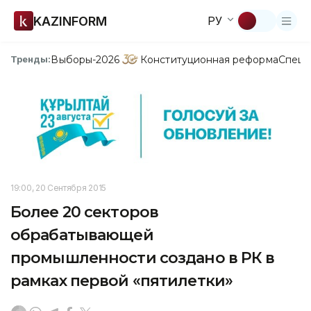
KAZINFORM
РУ
Выборы-2026
Конституционная реформа
Спецп
Тренды:
19:00, 20 Сентября 2015
Более 20 секторов
обрабатывающей
промышленности создано в РК в
рамках первой «пятилетки»