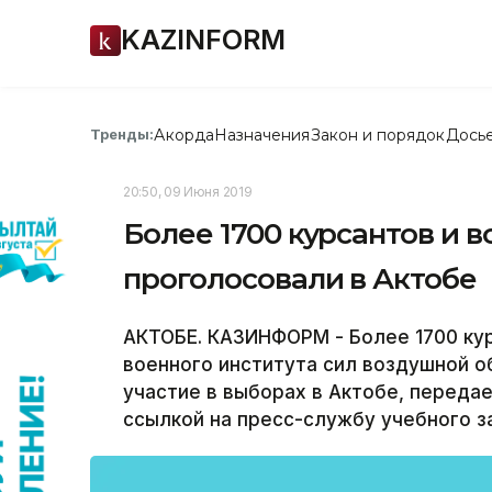
KAZINFORM
Акорда
Назначения
Закон и порядок
Дось
Тренды:
20:50, 09 Июня 2019
Более 1700 курсантов и
проголосовали в Актобе
АКТОБЕ. КАЗИНФОРМ - Более 1700 ку
военного института сил воздушной о
участие в выборах в Актобе, переда
ссылкой на пресс-службу учебного з