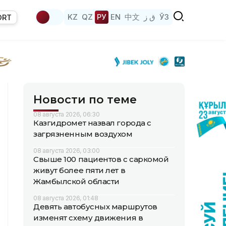
KZ
QZ
РУ
EN
中文
ق ز
ЎЗ
ORT
Новости по теме
08 августа 2026, 06:30
Казгидромет назвал города с
загрязненным воздухом
08 августа 2026, 03:00
Свыше 100 пациентов с саркомой
живут более пяти лет в
Жамбылской области
08 августа 2026, 01:48
Девять автобусных маршрутов
изменят схему движения в