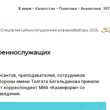
В мире
Казахстан
Политика
Аналитика
SP
е
Спецпроекты
Конституционная реформа
Выборы-2026
 военнослужащих
рсантов, преподавателей, сотрудников
бороны имени Талгата Бегельдинова приняли
ет корреспондент МИА «Казинформ» со
аведения.