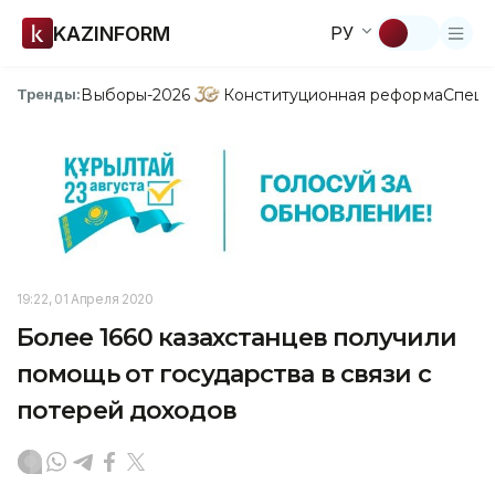
KAZINFORM
РУ
Выборы-2026
Конституционная реформа
Спецп
Тренды:
19:22, 01 Апреля 2020
Более 1660 казахстанцев получили
помощь от государства в связи с
потерей доходов