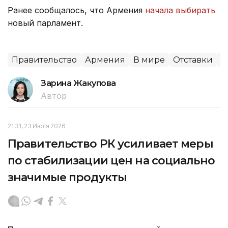
Ранее сообщалось, что Армения
начала выбирать
новый парламент.
Правительство
Армения
В мире
Отставки
П
Зарина Жакупова
Автор
21:31, 23 Июля 2026
Правительство РК усиливает меры
по стабилизации цен на социально
значимые продукты