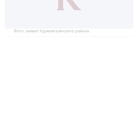
Фото: акимат Курмангазинского района
По информации районного отдела
предпринимательства и сельского хозяйства,
работы по спасению мальков начались 15 июня.