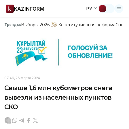
KAZINFORM
РУ
Выборы-2026
Конституционная реформа
Спецп
Тренды:
07:46, 26 Марта 2024
Свыше 1,6 млн кубометров снега
вывезли из населенных пунктов
СКО