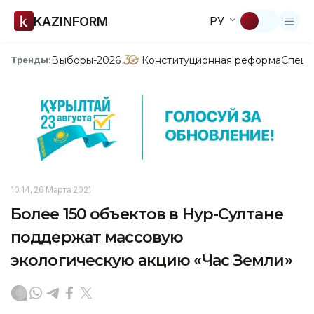
KAZINFORM
РУ
Выборы-2026
Конституционная реформа
Спецп
Тренды:
10:14, 26 Марта 2021
Более 150 объектов в Нур-Султане
поддержат массовую
экологическую акцию «Час Земли»