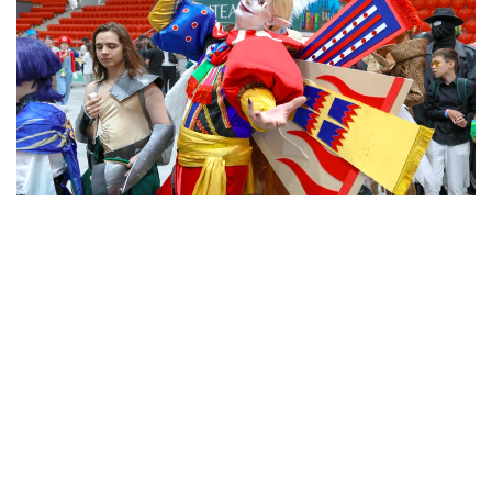
Фото: Виктор Федюнин/ Kazinform
После рекордного старта фестиваль продолжил
набирать обороты. Напомним, в первый день
Comic Con Astana
посетили
около 16 тысяч
человек. Во второй день поток гостей оказался
еще больше: с самого утра у входов и внутри
площадок было многолюдно, а программа
продолжала собирать поклонников комиксов, игр,
кино и аниме.