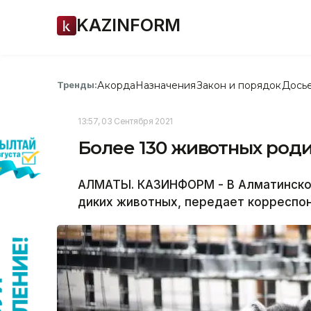
KAZINFORM
Акорда
Назначения
Закон и порядок
Дось
Тренды:
13:57, 03 Сентября 2021
Более 130 животных род
АЛМАТЫ. КАЗИНФОРМ - В Алматинско
диких животных, передает корреспо