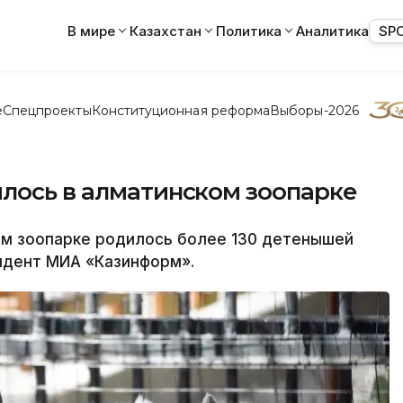
В мире
Казахстан
Политика
Аналитика
SP
е
Спецпроекты
Конституционная реформа
Выборы-2026
илось в алматинском зоопарке
м зоопарке родилось более 130 детенышей
ндент МИА «Казинформ».