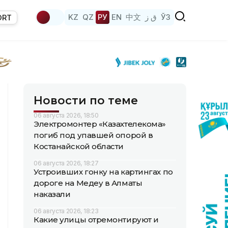
KZ
QZ
РУ
EN
中文
ق ز
ЎЗ
ORT
Новости по теме
06 августа 2026, 18:50
Электромонтер «Казахтелекома»
погиб под упавшей опорой в
Костанайской области
06 августа 2026, 18:27
Устроивших гонку на картингах по
дороге на Медеу в Алматы
наказали
06 августа 2026, 18:23
Какие улицы отремонтируют и