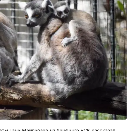
аты Гани Майлибаев на брифинге РСК рассказал