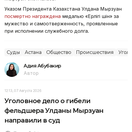
Указом Президента Казахстана Улдана Мырзуан
посмертно награждена
медалью «Ерлігі үшін» за
мужество и самоотверженность, проявленные
при исполнении служебного долга.
Суды
Астана
Общество
Происшествия
Угол
Адия Абубакир
Автор
12:13, 07 Августа 2026
Уголовное дело о гибели
фельдшера Улданы Мырзуан
направили в суд