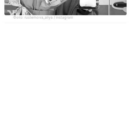
Фото: rustemova_aliya / instagram
Об этом сообщили в ведомстве в ответ на запрос
корреспондента Kazinform.
— Досудебное расследование по факту
гибели гражданки Улданы Мырзуан
завершено, уголовное дело направлено в
суд, — говорится в ответе первого
заместителя начальника ДП Абиля
Абильдина.
В пресс-службе суда Астаны корреспонденту
Kazinform сообщили, что дата первого судебного
заседания пока не назначена.
Напомним, фельдшер скорой помощи Улдана
Мырзуан
скончалась
18 ноября 2025 года в