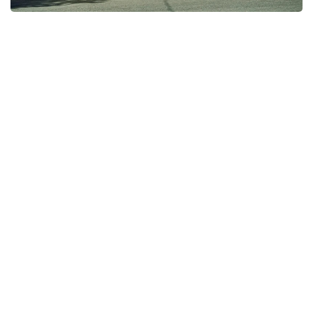
Фото: Мақсат Шағырбай / Kazinform
За первые семь месяцев 2026 года служба скорой
медицинской помощи Казахстана обслужила 5 253
200 вызовов.
По данным Минздрава, в среднем бригады
скорой помощи принимают около 25 тысяч
вызовов в сутки. Медики оказывают экстренную
помощь пациентам с инфарктами, инсультами,
тяжелыми травмами, осложнениями хронических
заболеваний, принимают роды и выезжают на
дорожно-транспортные происшествия.
Сегодня в стране работают 20 самостоятельных
станций скорой медицинской помощи, 92
городские подстанции и 189 районных отделений,
что обеспечивает доступность экстренной