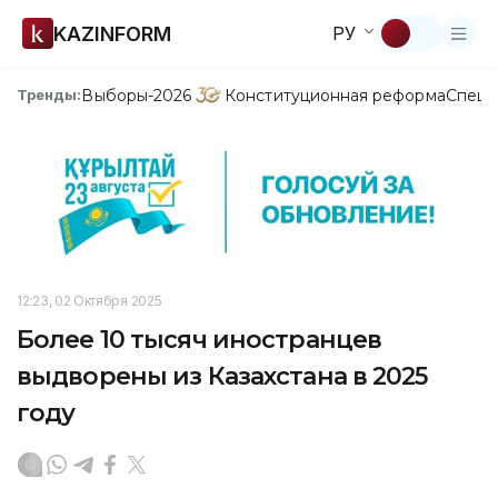
KAZINFORM
РУ
Выборы-2026
Конституционная реформа
Спецп
Тренды:
12:23, 02 Октября 2025
Более 10 тысяч иностранцев
выдворены из Казахстана в 2025
году