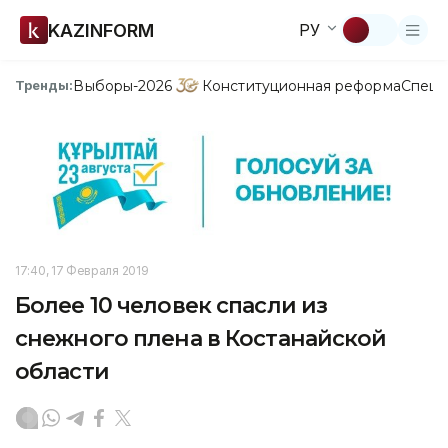
KAZINFORM
РУ
Выборы-2026
Конституционная реформа
Спецп
Тренды:
17:40, 17 Февраля 2019
Более 10 человек спасли из
снежного плена в Костанайской
области