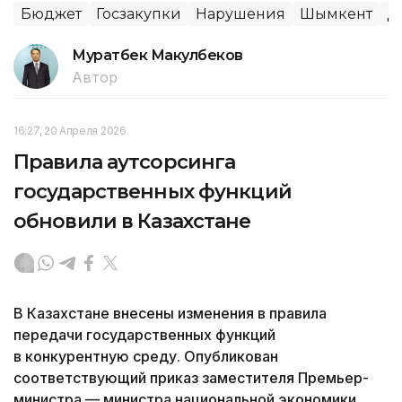
Бюджет
Госзакупки
Нарушения
Шымкент
Д
Муратбек Макулбеков
Автор
16:27, 20 Апреля 2026
Правила аутсорсинга
государственных функций
обновили в Казахстане
В Казахстане внесены изменения в правила
передачи государственных функций
в конкурентную среду. Опубликован
соответствующий приказ заместителя Премьер-
министра — министра национальной экономики