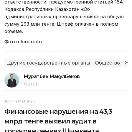
ответственности, предусмотренной статьей 164
Кодекса Республики Казахстан «Об
административных правонарушениях» на общую
сумму 293 млн тенге. Штраф оплачен в полном
объеме.
Фото:elorda.info
Другие государственные органы
Общество
Ж
Муратбек Макулбеков
Автор
16:17, 19 Мая 2026
Финансовые нарушения на 43,3
млрд тенге выявил аудит в
госучреждениях Шымкента