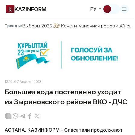
KAZINFORM
РУ
Выборы-2026
Конституционная реформа
Спецп
Тренды:
12:10, 07 Апреля 2018
Большая вода постепенно уходит
из Зыряновского района ВКО - ДЧС
АСТАНА. КАЗИНФОРМ - Спасатели продолжают