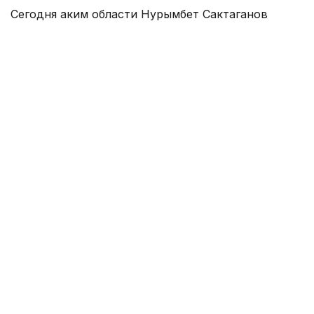
Сегодня аким области Нурымбет Сактаганов
собрал руководителей экстренных служб,
коммунальных предприятий, энергетических
организаций и акимов городов и районов, чтобы
оценить текущую обстановку, определить
первоочередные задачи и держать на постоянном
контроле восстановление электроснабжения,
расчистку территорий и помощь жителям
поврежденных домов.