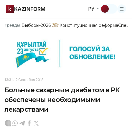
KAZINFORM
РУ
Выборы-2026
Конституционная реформа
Спецп
Тренды:
13:31, 12 Сентября 2018
Больные сахарным диабетом в РК
обеспечены необходимыми
лекарствами