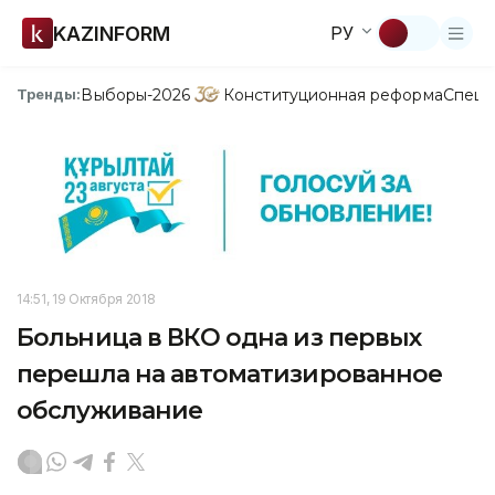
KAZINFORM
РУ
Выборы-2026
Конституционная реформа
Спецп
Тренды:
14:51, 19 Октября 2018
Больница в ВКО одна из первых
перешла на автоматизированное
обслуживание