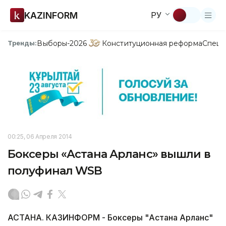
KAZINFORM
РУ
Выборы-2026
Конституционная реформа
Спецп
Тренды:
00:25, 06 Апреля 2014
Боксеры «Астана Арланс» вышли в
полуфинал WSB
АСТАНА. КАЗИНФОРМ - Боксеры "Астана Арланс"