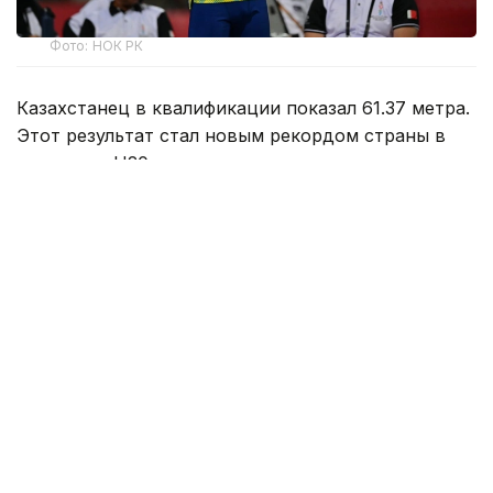
Фото: НОК РК
Казахстанец в квалификации показал 61.37 метра.
Этот результат стал новым рекордом страны в
категории U20.
Сажнев вышел в финал с шестого места.
Розыгрыш наград в этой дисциплине состоится 9
августа.
Ранее казахстанка Анна Черкашина
установила
рекорд
страны и вышла в финал чемпионата мира
по легкой атлетике.
Спорт
спортсмены Казахстана
Легкая атлетика
Гульжан Тасмаганбетова