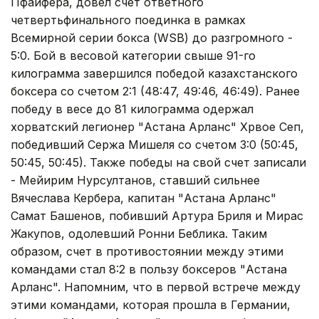
Пфайфера, довел счет ответного
четвертьфинального поединка в рамках
Всемирной серии бокса (WSB) до разгромного -
5:0. Бой в весовой категории свыше 91-го
килограмма завершился победой казахстанского
боксера со счетом 2:1 (48:47, 49:46, 46:49). Ранее
победу в весе до 81 килограмма одержал
хорватский легионер "Астана Арланс" Хрвое Сеп,
победивший Сержа Мишеля со счетом 3:0 (50:45,
50:45, 50:45). Также победы на свой счет записали
- Мейирим Нурсултанов, ставший сильнее
Вячеслава Кербера, капитан "Астана Арланс"
Самат Башенов, побивший Артура Бриля и Мирас
Жакупов, одолевший Ронни Беблика. Таким
образом, счет в противостоянии между этими
командами стал 8:2 в пользу боксеров "Астана
Арланс". Напомним, что в первой встрече между
этими командами, которая прошла в Германии,