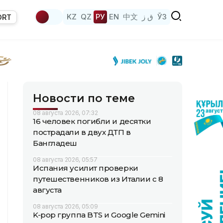
KZ
QZ
РУ
EN
中文
ق ز
ЎЗ
ORT
Новости по теме
08 августа 2026, 07:32
16 человек погибли и десятки
пострадали в двух ДТП в
Бангладеш
08 августа 2026, 05:57
Испания усилит проверки
путешественников из Италии с 8
августа
08 августа 2026, 05:09
K-pop группа BTS и Google Gemini