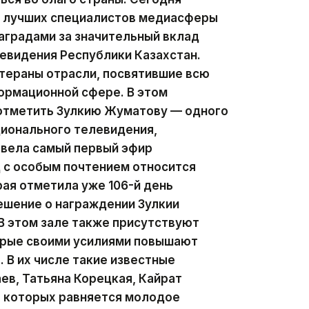
ии лучших специалистов медиасферы
аградами за значительный вклад
левидения Республики Казахстан.
тераны отрасли, посвятившие всю
ормационной сфере. В этом
 отметить Зулкию Жуматову — одного
ционального телевидения,
 вела самый первый эфир
д с особым почтением относится
рая отметила уже 106-й день
ешение о награждении Зулкии
В этом зале также присутствуют
орые своими усилиями повышают
 В их числе такие известные
ев, Татьяна Корецкая, Кайрат
а которых равняется молодое