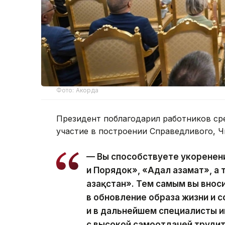
Фото: Акорда
Президент поблагодарил работников ср
участие в построении Справедливого, Ч
— Вы способствуете укоренен
и Порядок», «Адал азамат», а
Қазақстан». Тем самым вы вно
в обновление образа жизни и с
и в дальнейшем специалисты
с высокой самоотдачей трудит