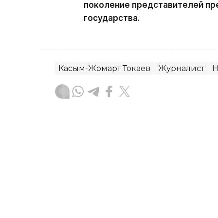
поколение представителей пр
государства.
Касым-Жомарт Токаев
Журналист
Н
Гульжан Тасмаганбетова
Автор
18:11, 22 Июня 2026
От Среднего коридора до