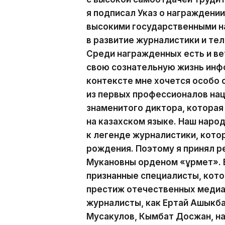
я подписал Указ о награжден
высокими государственными н
в развитие журналистики и те
Среди награжденных есть и ве
свою сознательную жизнь инф
контексте мне хочется особо
из первых профессионалов на
знаменитого диктора, которая
на казахском языке. Наш наро
к легенде журналистики, кото
рождения. Поэтому я принял р
Мукановны орденом «Құрмет». 
признанные специалисты, кот
престиж отечественных медиа.
журналисты, как Ертай Ашыкба
Мусакулов, Кымбат Досжан, н