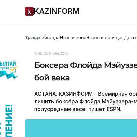
KAZINFORM
Акорда
Назначения
Закон и порядок
Дось
Тренды:
15:15, 05 Июля 2015
Боксера Флойда Мэйуэзе
бой века
АСТАНА. КАЗИНФОРМ - Всемирная бок
лишить боксёра Флойда Мэйуэзера-м
полусреднем весе, пишет ESPN.