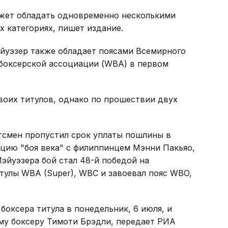
ожет обладать одновременно несколькими
 категориях, пишет издание.
йуэзер также обладает поясами Всемирного
 боксерской ассоциации (WBA) в первом
воих титулов, однако по прошествии двух
тсмен пропустил срок уплаты пошлины в
ацию "боя века" с филиппинцем Мэнни Пакьяо,
Мэйуэзера бой стал 48-й победой на
тулы WBA (Super), WBC и завоевал пояс WBO,
оксера титула в понедельник, 6 июля, и
му боксеру Тимоти Брэдли, передает РИА