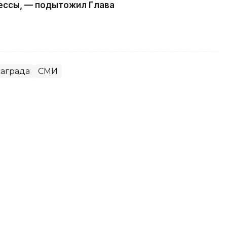
ессы, — подытожил Глава
аграда
СМИ
 ИИ: Токаев представил