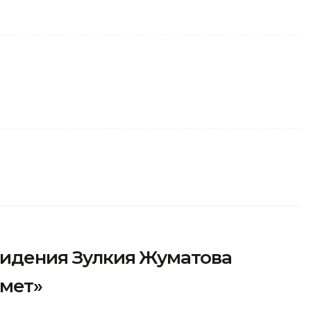
видения Зулкия Жуматова
рмет»