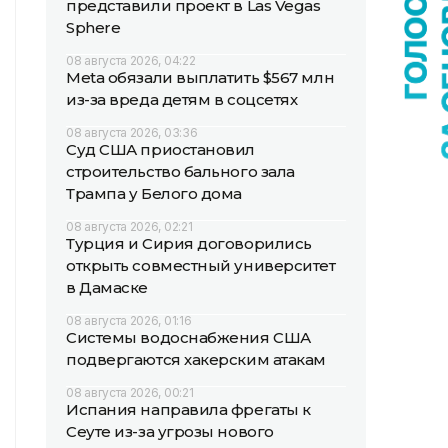
представили проект в Las Vegas
Sphere
08 августа 2026, 04:22
Meta обязали выплатить $567 млн
из-за вреда детям в соцсетях
08 августа 2026, 03:36
Суд США приостановил
строительство бального зала
Трампа у Белого дома
08 августа 2026, 02:21
Турция и Сирия договорились
открыть совместный университет
в Дамаске
08 августа 2026, 01:16
Системы водоснабжения США
подвергаются хакерским атакам
08 августа 2026, 00:21
Испания направила фрегаты к
Сеуте из-за угрозы нового