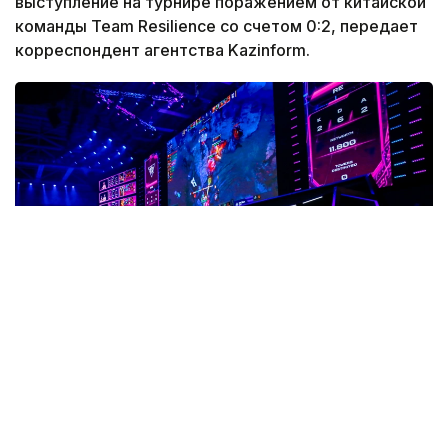
выступление на турнире поражением от китайской
команды Team Resilience со счетом 0:2, передает
корреспондент агентства Kazinform.
Фото: Солтан Жексенбеков/ Kazinform
После матча игрок казахстанской команды Алим
Беспаев поделился впечатлениями от игры,
рассказал о сильных сторонах коллектива