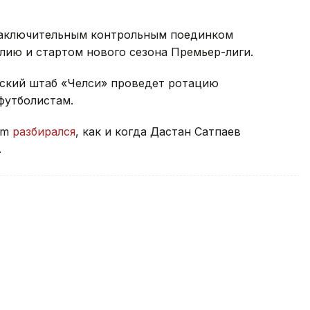
 заключительным контрольным поединком
лию и стартом нового сезона Премьер-лиги.
рский штаб «Челси» проведет ротацию
футболистам.
rm
разбирался
, как и когда Дастан Сатпаев
.