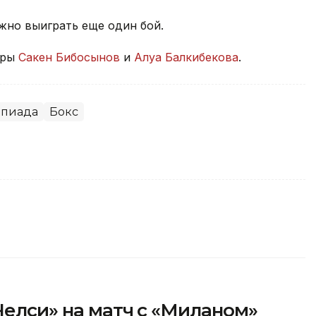
жно выиграть еще один бой.
еры
Сакен Бибосынов
и
Алуа Балкибекова
.
пиада
Бокс
«Челси» на матч с «Миланом»