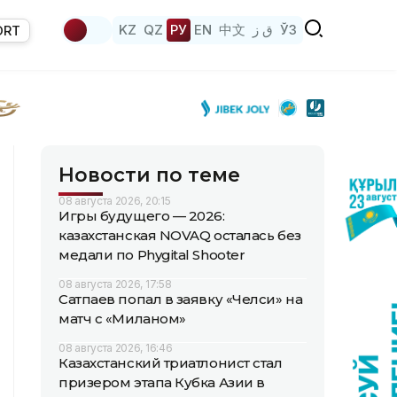
KZ
QZ
РУ
EN
中文
ق ز
ЎЗ
ORT
Новости по теме
08 августа 2026, 20:15
Игры будущего — 2026:
казахстанская NOVAQ осталась без
медали по Phygital Shooter
08 августа 2026, 17:58
Сатпаев попал в заявку «Челси» на
матч с «Миланом»
08 августа 2026, 16:46
Казахстанский триатлонист стал
призером этапа Кубка Азии в