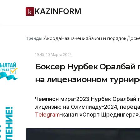
KAZINFORM
Акорда
Назначения
Закон и порядок
Дось
Тренды:
19:45, 10 Марта 2024
Боксер Нурбек Оралбай 
на лицензионном турнир
Чемпион мира-2023 Нурбек Оралбай п
лицензию на Олимпиаду-2024, передае
Telegram
-канал «Спорт Шредингера»