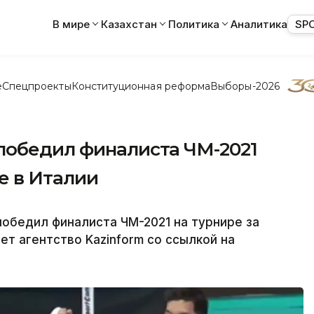
В мире
Казахстан
Политика
Аналитика
SP
е
Спецпроекты
Конституционная реформа
Выборы-2026
победил финалиста ЧМ-2021
е в Италии
обедил финалиста ЧМ-2021 на турнире за
т агентство Kazinform со ссылкой на
.