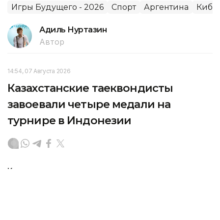
Игры Будущего - 2026
Спорт
Аргентина
Кибе
Адиль Нуртазин
Автор
14:54, 07 Августа 2026
Казахстанские таеквондисты
завоевали четыре медали на
турнире в Индонезии
Казахстанские спортсмены вошли в число
призеров международного турнира по таеквондо,
который прошел в Джакарте (Индонезия),
передает Kazinform со ссылкой на НОК.