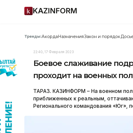
KAZINFORM
Акорда
Назначения
Закон и порядок
Дось
Тренды:
22:40, 17 Февраля 2023
Боевое слаживание подр
проходит на военных по
ТАРАЗ. КАЗИНФОРМ – На военном пол
приближенных к реальным, оттачив
Регионального командования «Юг», 