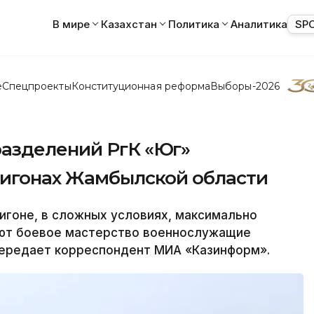
В мире
Казахстан
Политика
Аналитика
SP
е
Спецпроекты
Конституционная реформа
Выборы-2026
азделений РгК «Юг»
лигонах Жамбылской области
игоне, в сложных условиях, максимально
ают боевое мастерство военнослужащие
передает корреспондент МИА «Казинформ».