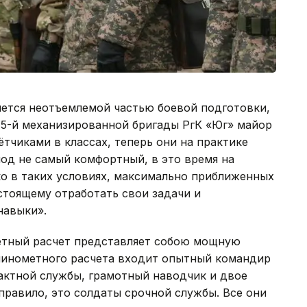
яется неотъемлемой частью боевой подготовки,
 5-й механизированной бригады РгК «Юг» майор
ётчиками в классах, теперь они на практике
од не самый комфортный, в это время на
ько в таких условиях, максимально приближенных
стоящему отработать свои задачи и
навыки».
етный расчет представляет собою мощную
минометного расчета входит опытный командир
рактной службы, грамотный наводчик и двое
правило, это солдаты срочной службы. Все они