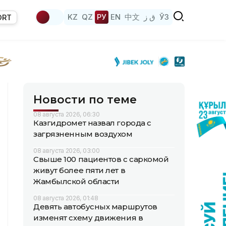
KZ
QZ
РУ
EN
中文
ق ز
ЎЗ
ORT
Новости по теме
08 августа 2026, 06:30
Казгидромет назвал города с
загрязненным воздухом
08 августа 2026, 03:00
Свыше 100 пациентов с саркомой
живут более пяти лет в
Жамбылской области
08 августа 2026, 01:48
Девять автобусных маршрутов
изменят схему движения в