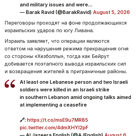
and military issues and were…
— Barak Ravid (@BarakRavid)
August 5, 2026
Переговоры проходят на фоне продолжающихся
израильских ударов по югу Ливана.
Израиль заявляет, что операции являются
ответом на нарушения режима прекращения огня
со стороны «Хезболлы», тогда как Бейрут
добивается поэтапного вывода израильских сил
и возвращения жителей в приграничные районы.
At least one Lebanese person and two Israeli
soldiers were killed in an Israeli strike
in southern Lebanon amid ongoing talks aimed
at implementing a ceasefire
🔗:
https://t.co/msE9u7MR85
pic.twitter.com/4dmXHYl2pF
— Al Jazeera English (@AJEnglish)
August 6,