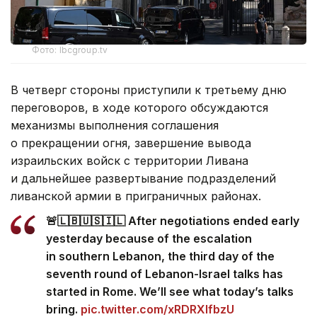
Фото: lbcgroup.tv
В четверг стороны приступили к третьему дню
переговоров, в ходе которого обсуждаются
механизмы выполнения соглашения
о прекращении огня, завершение вывода
израильских войск с территории Ливана
и дальнейшее развертывание подразделений
ливанской армии в приграничных районах.
🚨🇱🇧🇺🇸🇮🇱 After negotiations ended early
yesterday because of the escalation
in southern Lebanon, the third day of the
seventh round of Lebanon-Israel talks has
started in Rome. We’ll see what today’s talks
bring.
pic.twitter.com/xRDRXlfbzU