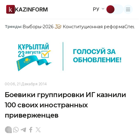
KAZINFORM
РУ
Выборы-2026
Конституционная реформа
Спецп
Тренды:
00:06, 21 Декабря 2014
Боевики группировки ИГ казнили
100 своих иностранных
приверженцев