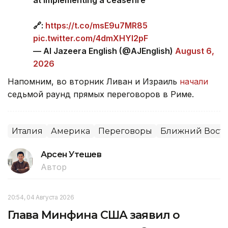
🔗:
https://t.co/msE9u7MR85
pic.twitter.com/4dmXHYl2pF
— Al Jazeera English (@AJEnglish)
August 6,
2026
Напомним, во вторник Ливан и Израиль
начали
седьмой раунд прямых переговоров в Риме.
Италия
Америка
Переговоры
Ближний Вост
Арсен Утешев
Автор
20:54, 04 Августа 2026
Глава Минфина США заявил о