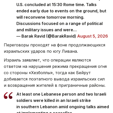
U.S. concluded at 15:30 Rome time. Talks
ended early due to events on the ground, but
will reconvene tomorrow morning.
Discussions focused on a range of political
and military issues and were…
— Barak Ravid (@BarakRavid)
August 5, 2026
Переговоры проходят на фоне продолжающихся
израильских ударов по югу Ливана.
Израиль заявляет, что операции являются
ответом на нарушения режима прекращения огня
со стороны «Хезболлы», тогда как Бейрут
добивается поэтапного вывода израильских сил
и возвращения жителей в приграничные районы.
At least one Lebanese person and two Israeli
soldiers were killed in an Israeli strike
in southern Lebanon amid ongoing talks aimed
at implementing a ceasefire