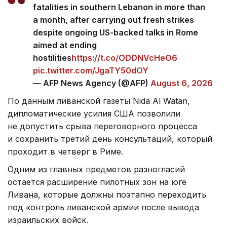
fatalities in southern Lebanon in more than
a month, after carrying out fresh strikes
despite ongoing US-backed talks in Rome
aimed at ending
hostilities
https://t.co/ODDNVcHeO6
pic.twitter.com/JgaTY50dOY
— AFP News Agency (@AFP)
August 6, 2026
По данным ливанской газеты Nida Al Watan,
дипломатические усилия США позволили
не допустить срыва переговорного процесса
и сохранить третий день консультаций, который
проходит в четверг в Риме.
Одним из главных предметов разногласий
остается расширение пилотных зон на юге
Ливана, которые должны поэтапно переходить
под контроль ливанской армии после вывода
израильских войск.