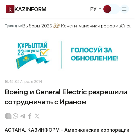
KAZINFORM
РУ
Выборы-2026
Конституционная реформа
Спецп
Тренды:
16:45, 05 Апреля 2014
Boeing и General Electric разрешили
сотрудничать с Ираном
АСТАНА. КАЗИНФОРМ - Американские корпорации