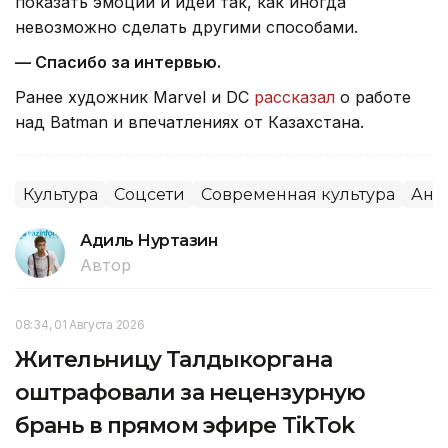
показать эмоции и идеи так, как иногда
невозможно сделать другими способами.
— Спасибо за интервью.
Ранее художник Marvel и DC
рассказал
о работе
над Batman и впечатлениях от Казахстана.
Культура
Соцсети
Современная культура
Ани
Адиль Нуртазин
Автор
08:34, 01 Августа 2026
Жительницу Талдыкоргана
оштрафовали за нецензурную
брань в прямом эфире TikTok