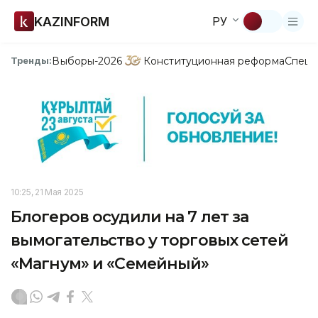
KAZINFORM
РУ
Выборы-2026
Конституционная реформа
Спецп
Тренды:
10:25, 21 Мая 2025
Блогеров осудили на 7 лет за
вымогательство у торговых сетей
«Магнум» и «Семейный»