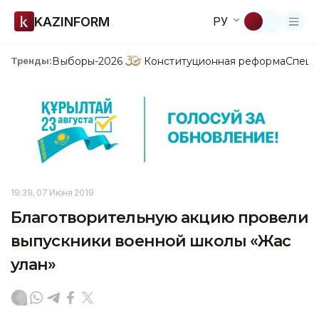
KAZINFORM
РУ
Выборы-2026
Конституционная реформа
Спецп
Тренды:
19:39, 07 Июня 2019
Благотворительную акцию провели
выпускники военной школы «Жас
улан»